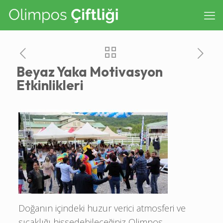
Beyaz Yaka Motivasyon
Etkinlikleri
Doğanın içindeki huzur verici atmosferi ve
sıcaklığı hissedebileceğiniz Olimpos