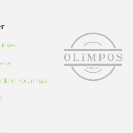
er
itikası
arları
Verilerin Korunması
r