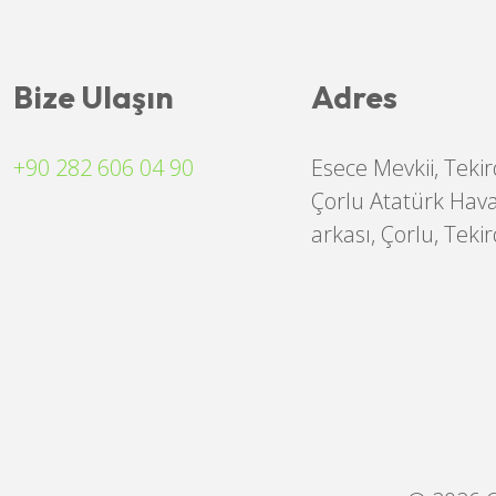
Bize Ulaşın
Adres
+90 282 606 04 90
Esece Mevkii, Teki
Çorlu Atatürk Hav
arkası, Çorlu, Teki