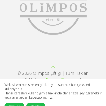
©
2026 Olimpos Çiftliği | Tüm Hakları
Saklıdır |
olimposciftligi.com
|
Web sitemizde size en iyi deneyimi sunmak için çerezleri
Developed by
And Dreams Digital
kullanıyoruz.
Hangi çerezleri kullandığımız hakkında daha fazla şey öğrenebilir
veya
ayarlardan
kapatabilirsiniz.